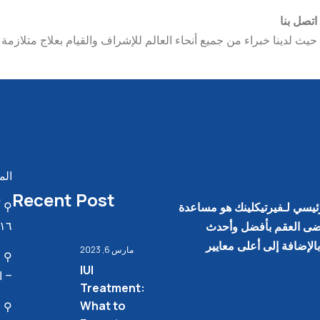
اتصل بنا
حيث لدينا خبراء من جميع أنحاء العالم للإشراف والقيام بعلاج متلازمة
الم
Recent Post
⚲ أ
ئيسي لـفيرتيكلينك هو مساعدة
١٦، فيلا ١٠١
ى العقم بأفضل وأحدث
الإضافة إلى أعلى معايير
مارس 6, 2023
⚲ ا
IUI
– ا
Treatment:
What to
⚲ ر