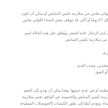
واتي يعانين من متلازمة تكيس المبايض أو يمكن أن تكون
الدورات أقل (أي أقل من ثماني دورات في السنة). أو قد تأتي دوراتهن كل 21 يومًا أو أكثر. قد تتوقف بعض النساء اللواتي يعانين
 لدى الرجال عادة الشعر. ويُطلق على هذه الحالة اسم
ري.
فخذين، وتحت الثدي.
 العنق.
ظمة أو في عدم حدوثها. وهذا يمكن أن يؤدي إلى العقم
لازمة تكيس المبايض والخصوبة. في الواقع، تعتبر متلازمة
اء. وتؤدي أيضًا إلى تطور الكيسات (الحويصلات المملوءة