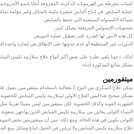
كميات مفرطة من الهرمونات الذكرية، المعروفة أيضًا باسم الأندروجين
عملية المبايض في إنتاج أكياس صغيرة مليئة بالسائل وغير مؤلمة تمامًا
سماكة الكبسولة المبيضية التي تحيط بالمبايض.
مستويات الإنسولين المرتفعة بشكل كبير.
كل هذه الأمور لها القدرة على تعطيل عملية التبويض.
الدورات غير المنتظمة أو عدم حدوثها على الإطلاق هي إشارة واحدة إلى أ
لذلك، دعونا نلقي نظرة على بعض أكثر أنواع علاج متلازمة تكيس المبا
بشكل شائع المذكورة أدناه:
ميتفورمين
يمكن علاج السكري من النوع 2 بفعالية باستخدام 
بشكل صحيح. هذا ليس العلاج الأولي لمتلازمة تكيس المبايض للخصوبة ف
الشهرية القوية وكذلك الخصوبة. لكن ميتفورمين ليس مفيدًا تقريبًا مثل
النساء اللواتي يعانين من متلازمة تكيس المبايض الذين يواجهن صعوبة ف
اللواتي يكونن في هذه الحالة. ومع ذلك، تبين أن ميتفورمين يحفز التبويض
علاج متلازمة تكيس المبايض ولا يرغبن في الحمل اتباع وسائل منع الحمل