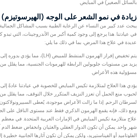
بالسائل الصغير) في المبايض.
زيادة في نمو الشعر على الوجه (الهيرسوتيزم)
يبحث عدد كبير من النساء عن الرعاية الطبية بسبب المشاكل الجمالية 
في عيادتنا. هذا يرجع إلى وجود كمية أكبر من الأندروجينات، التي تبدو ك
عديدة في علاج هذا المرض، بما في ذلك ما يلي:
يتم تخفيض إفراز الهرمون المنشط للمبيض (LH)، مما يؤدي بدوره إلى تقليل الأندروجينات المبيضية.
يزيد من مستويات جلوبولين الرابطة للهرمونات الجنسية، مما يقلل من
مسؤولية هذه الأعراض.
يؤدي هذا العلاج لمتلازمة تكيس المبايض للخصوبة في عيادتنا عادةً إلى
لحبوب منع الحمل أن تعزز النزيف المتكرر خلال التوقف، مما يقلل من 
لسرطان الرحم. إذا ما زالت الأعراض موجودة، يُعطى السبيرونولاكتون، 
ومع ذلك، فإنه يقمع الهرمون الذكري فقط عند مستوى الناقل على الجلد
علاج متلازمة تكيس المبايض في الإمارات العربية المتحدة. في معظم ا
شهر واحد. يمكن أن تكون الدوار العقلي والغثيان وانخفاض ضغط الدم آثار
الفلوتاميد أو الفيناستيريد، ولكن يمكن أن تكون آثارها الجانبية خطيرة إ