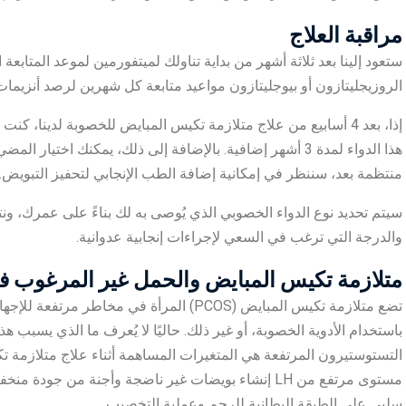
مراقبة العلاج
ستعود إلينا بعد ثلاثة أشهر من بداية تناولك لميتفورمين لموعد المتابعة
الروزيجليتازون أو بيوجليتازون مواعيد متابعة كل شهرين لرصد أنزيمات 
إذا، بعد 4 أسابيع من علاج متلازمة تكيس المبايض للخصوبة لدينا
هذا الدواء لمدة 3 أشهر إضافية. بالإضافة إلى ذلك، يمكنك اختي
منتظمة بعد، سننظر في إمكانية إضافة الطب الإنجابي لتحفيز التبويض.
سيتم تحديد نوع الدواء الخصوبي الذي يُوصى به لك بناءً على عمرك، و
والدرجة التي ترغب في السعي لإجراءات إنجابية عدوانية.
متلازمة تكيس المبايض والحمل غير المرغوب في
تضع متلازمة تكيس المبايض (PCOS) المرأة في
التستوستيرون المرتفعة هي المتغيرات المساهمة أثناء علاج متلازمة تك
مستوى مرتفع من LH إنشاء بويضات غير ناضجة وأجنة من ج
سلبي على الطبقة البطانية للرحم وعملية التخصيب.