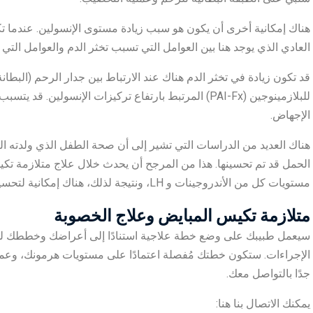
هناك إمكانية أخرى أن يكون هو سبب زيادة مستوى الإنسولين. عندما تك
العادي الذي يوجد هنا بين العوامل التي تسبب تخثر الدم والعوامل الت
قد تكون زيادة في تخثر الدم هناك عند الارتباط بين جدار الرحم (البطا
للبلازمينوجين (PAI-Fx) المرتبط بارتفاع تركيزات الإنسول
الإجهاض.
هناك العديد من الدراسات التي تشير إلى أن صحة الطفل الذي ولدته الن
الحمل قد تم تحسينها. هذا من المرجح أن يحدث خلال علاج متلازمة تكيس
مستويات كل من الأندروجينات و LH، ونتيجة لذلك، هناك إمكانية لتحسين جودة البويضة والبيئة داخل الرحم.
متلازمة تكيس المبايض وعلاج الخصوبة
سيعمل طبيبك على وضع خطة علاجية استنادًا إلى أعراضك وخططك للح
الإجراءات. ستكون خطتك مُفصلة اعتمادًا على مستويات هرمونك، وعم
جدًا بالتواصل معك.
يمكنك الاتصال بنا هنا: