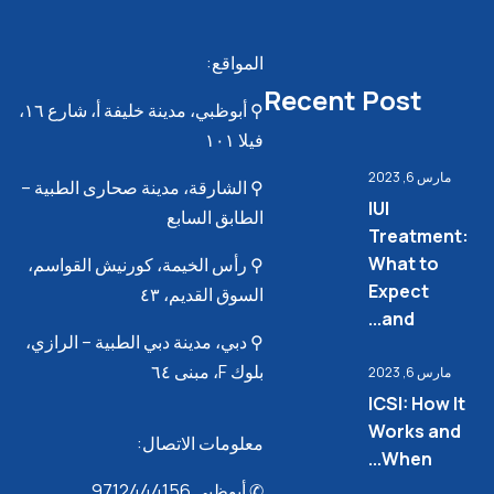
المواقع:
Recent Post
⚲ أبوظبي، مدينة خليفة أ، شارع ١٦،
فيلا ١٠١
مارس 6, 2023
⚲ الشارقة، مدينة صحارى الطبية –
IUI
الطابق السابع
Treatment:
What to
⚲ رأس الخيمة، كورنيش القواسم،
Expect
السوق القديم، ٤٣
and...
⚲ دبي، مدينة دبي الطبية – الرازي،
بلوك F، مبنى ٦٤
مارس 6, 2023
ICSI: How It
Works and
معلومات الاتصال:
When...
✆ أبوظبي 9712444156