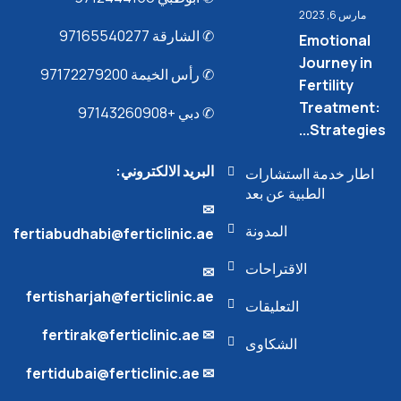
مارس 6, 2023
✆ الشارقة 97165540277
Emotional
Journey in
✆ رأس الخيمة 97172279200
Fertility
Treatment:
✆ دبي +97143260908
Strategies...
البريد الالكتروني:
اطار خدمة ااستشارات
الطبية عن بعد
✉︎
المدونة
fertiabudhabi@ferticlinic.ae
الاقتراحات
✉︎
fertisharjah@ferticlinic.ae
التعليقات
✉︎ fertirak@ferticlinic.ae
الشكاوى
✉︎ fertidubai@ferticlinic.ae