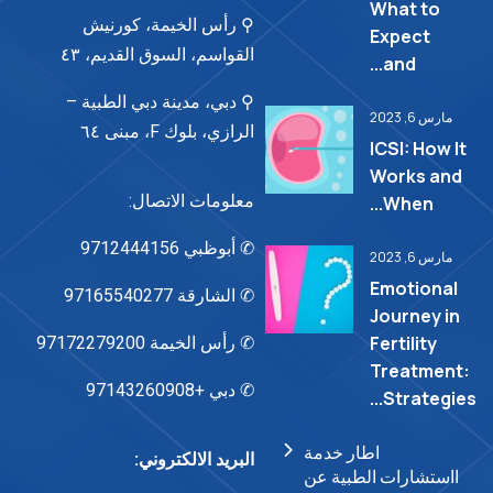
What to
⚲ رأس الخيمة، كورنيش
Expect
القواسم، السوق القديم، ٤٣
and...
⚲ دبي، مدينة دبي الطبية –
مارس 6, 2023
الرازي، بلوك F، مبنى ٦٤
ICSI: How It
Works and
معلومات الاتصال:
When...
✆ أبوظبي 9712444156
مارس 6, 2023
Emotional
✆ الشارقة 97165540277
Journey in
Fertility
✆ رأس الخيمة 97172279200
Treatment:
✆ دبي +97143260908
Strategies...
اطار خدمة
البريد الالكتروني:
ااستشارات الطبية عن